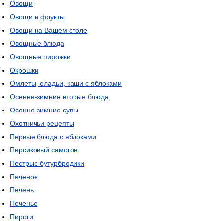
Овощи
Овощи и фрукты
Овощи на Вашем столе
Овощные блюда
Овощные пирожки
Окрошки
Омлеты, оладьи, каши с яблоками
Осенне-зимние вторые блюда
Осенне-зимние супы
Охотничьи рецепты
Первые блюда с яблоками
Персиковый самогон
Пестрые бутурбродики
Печеное
Печень
Печенье
Пироги