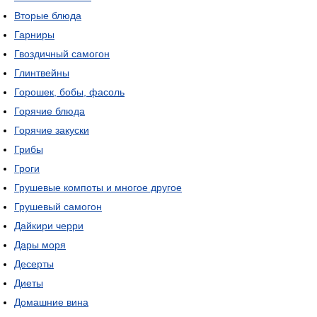
Вторые блюда
Гарниры
Гвоздичный самогон
Глинтвейны
Горошек, бобы, фасоль
Горячие блюда
Горячие закуски
Грибы
Гроги
Грушевые компоты и многое другое
Грушевый самогон
Дайкири черри
Дары моря
Десерты
Диеты
Домашние вина