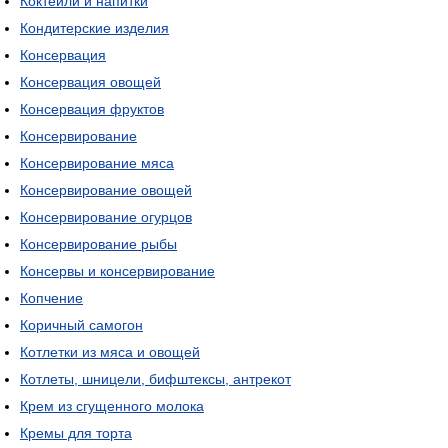
Коктейли и напитки
Кондитерские изделия
Консервация
Консервация овощей
Консервация фруктов
Консервирование
Консервирование мяса
Консервирование овощей
Консервирование огурцов
Консервирование рыбы
Консервы и консервирование
Копчение
Коричный самогон
Котлетки из мяса и овощей
Котлеты, шницели, бифштексы, антрекот
Крем из сгущенного молока
Кремы для торта