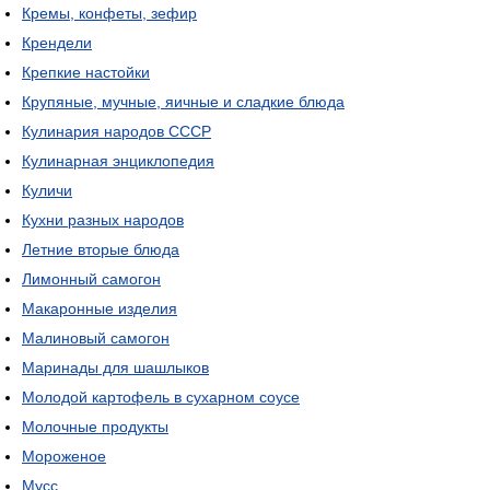
Кремы, конфеты, зефир
Крендели
Крепкие настойки
Крупяные, мучные, яичные и сладкие блюда
Кулинария народов СССР
Кулинарная энциклопедия
Куличи
Кухни разных народов
Летние вторые блюда
Лимонный самогон
Макаронные изделия
Малиновый самогон
Маринады для шашлыков
Молодой картофель в сухарном соусе
Молочные продукты
Мороженое
Мусс