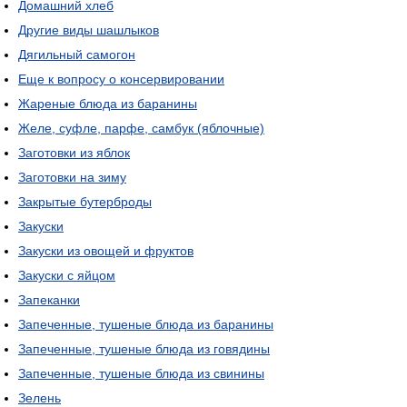
Домашний хлеб
Другие виды шашлыков
Дягильный самогон
Еще к вопросу о консервировании
Жареные блюда из баранины
Желе, суфле, парфе, самбук (яблочные)
Заготовки из яблок
Заготовки на зиму
Закрытые бутерброды
Закуски
Закуски из овощей и фруктов
Закуски с яйцом
Запеканки
Запеченные, тушеные блюда из баранины
Запеченные, тушеные блюда из говядины
Запеченные, тушеные блюда из свинины
Зелень