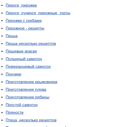
Пироги, пирожки
Пироги, пудинги, пирожные, торты
Пирожки с грибами
Пирожное - рецепты
Пицца
Пицца несколько рецептов
Пищевые краски
Полынный самогон
Померанцевый самогон
Пончики
Приготовление крыжовника
Приготовление плова
Приготовление рябины
Простой самогон
Пряности
Птица, несколько рецептов