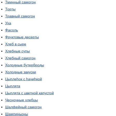
Тминный самогон
Торты
Травный самогон
Уха
Фасоль
Фруктовые десерты
Хлеб в сыре
Хлебные супы
Хлебный самогон
Холодные бутерброды
Холодные закуски
Цыплеhок с hачиhкой
Цыплята
Цыплята с цветной капустой
Чесночные хлебцы
Шалфейный самогон
Шампиньоны