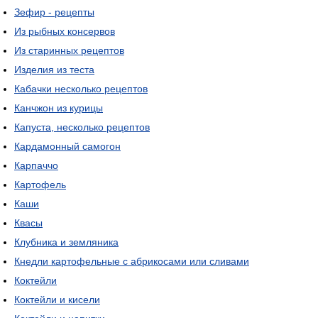
Зефир - рецепты
Из рыбных консервов
Из старинных рецептов
Изделия из теста
Кабачки несколько рецептов
Канчжон из курицы
Капуста, несколько рецептов
Кардамонный самогон
Карпаччо
Картофель
Каши
Квасы
Клубника и земляника
Кнедли картофельные с абрикосами или сливами
Коктейли
Коктейли и кисели